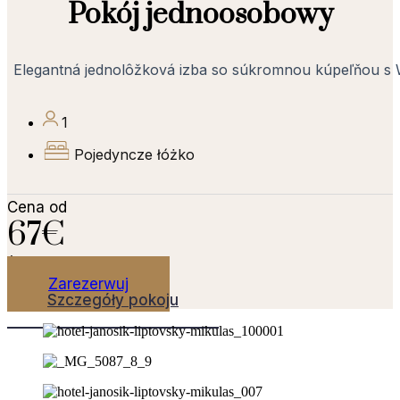
Pokój jednoosobowy
Elegantná jednolôžková izba so súkromnou kúpeľňou s
1
Pojedyncze łóżko
Cena od
67€
/ noc
Zarezerwuj
Szczegóły pokoju