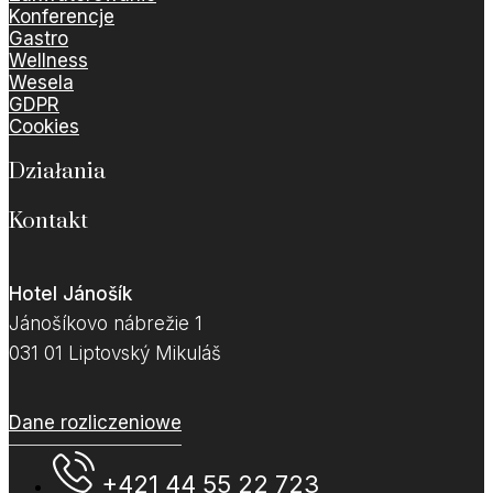
Konferencje
Gastro
Wellness
Wesela
GDPR
Cookies
Działania
Kontakt
Hotel Jánošík
Jánošíkovo nábrežie 1
031 01 Liptovský Mikuláš
Dane rozliczeniowe
+421 44 55 22 723