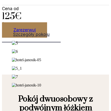
Cena od
125€
/ noc
Zarezerwuj
Szczegóły pokoju
Pokój dwuosobowy z
podwójnym łóżkiem