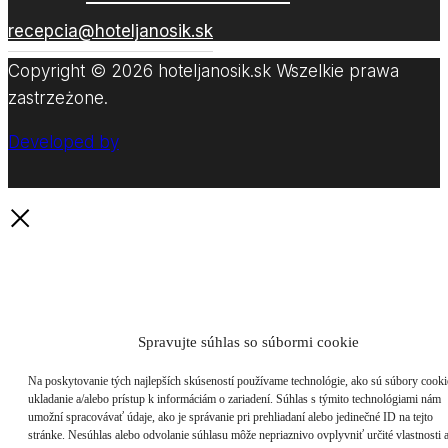
recepcia@hoteljanosik.sk
Copyright © 2026 hoteljanosik.sk Wszelkie prawa
zastrzeżone.
Developed by
Spravujte súhlas so súbormi cookie
Na poskytovanie tých najlepších skúseností používame technológie, ako sú súbory cooki
ukladanie a/alebo prístup k informáciám o zariadení. Súhlas s týmito technológiami nám
umožní spracovávať údaje, ako je správanie pri prehliadaní alebo jedinečné ID na tejto
stránke. Nesúhlas alebo odvolanie súhlasu môže nepriaznivo ovplyvniť určité vlastnosti 