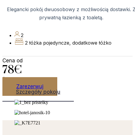
Elegancki pokój dwuosobowy z możliwością dostawki. 
prywatną łazienką z toaletą.
2
2 łóżka pojedyncze, dodatkowe łóżko
Cena od
78€
/ noc
Zarezerwuj
Szczegóły pokoju