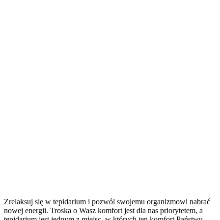
Zrelaksuj się w tepidarium i pozwól swojemu organizmowi nabrać
nowej energii. Troska o Wasz komfort jest dla nas priorytetem, a
tepidarium jest jednym z miejsc, w których ten komfort Państwu