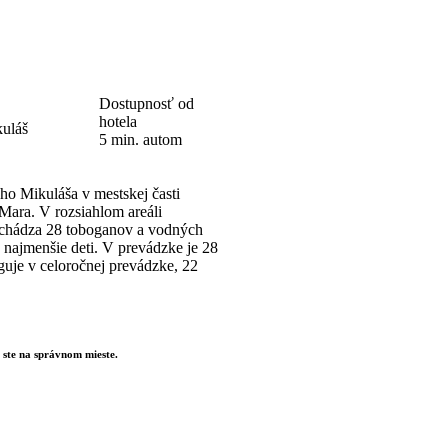
Dostupnosť od
hotela
uláš
5 min. autom
ho Mikuláša v mestskej časti
Mara. V rozsiahlom areáli
 nachádza 28 toboganov a vodných
ie najmenšie deti. V prevádzke je 28
uje v celoročnej prevádzke, 22
 ste na správnom mieste.