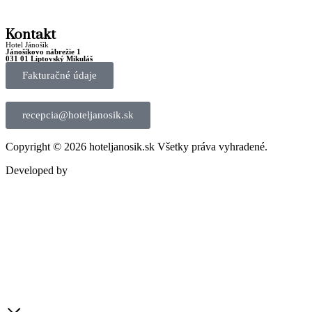
Kontakt
Hotel Jánošík
Jánošíkovo nábrežie 1
031 01 Liptovský Mikuláš
Fakturačné údaje
+421 44 55 22 723
recepcia@hoteljanosik.sk
Copyright © 2026 hoteljanosik.sk Všetky práva vyhradené.
Developed by