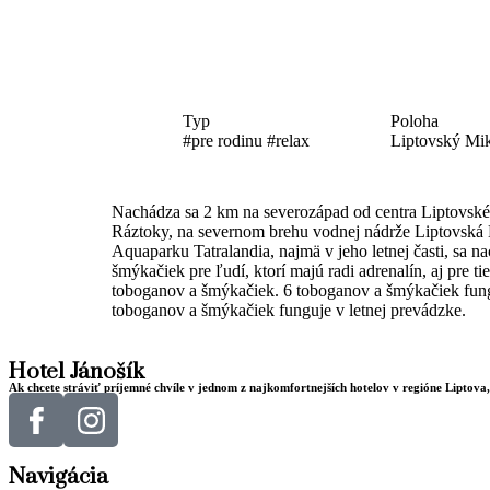
Typ
Poloha
#pre rodinu #relax
Liptovský Mik
Nachádza sa 2 km na severozápad od centra Liptovské
Ráztoky, na severnom brehu vodnej nádrže Liptovská 
Aquaparku Tatralandia, najmä v jeho letnej časti, sa
šmýkačiek pre ľudí, ktorí majú radi adrenalín, aj pre t
toboganov a šmýkačiek. 6 toboganov a šmýkačiek fung
toboganov a šmýkačiek funguje v letnej prevádzke.
Hotel Jánošík
Ak chcete stráviť príjemné chvíle v jednom z najkomfortnejších hotelov v regióne Liptova,
Navigácia