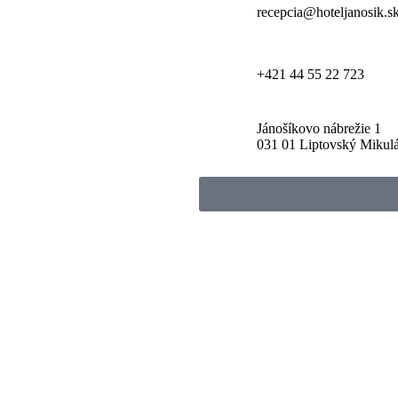
recepcia@hoteljanosik.s
+421 44 55 22 723
Jánošíkovo nábrežie 1
031 01 Liptovský Mikul