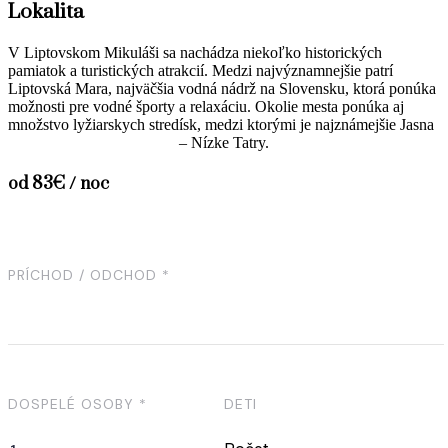
Lokalita
V Liptovskom Mikuláši sa nachádza niekoľko historických
pamiatok a turistických atrakcií. Medzi najvýznamnejšie patrí
Liptovská Mara, najväčšia vodná nádrž na Slovensku, ktorá ponúka
možnosti pre vodné športy a relaxáciu. Okolie mesta ponúka aj
množstvo lyžiarskych stredísk, medzi ktorými je najznámejšie Jasna
– Nízke Tatry.
od 83€ / noc
PRÍCHOD / ODCHOD *
DOSPELÉ OSOBY *
DETI