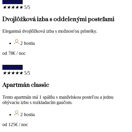
Detail izby
★
★
★
★
★
5/5
Dvojlôžková izba s oddelenými posteľami
Elegantná dvojlôžková izba s možnosťou prístelky.
2 hostia
od 78€ / noc
Detail izby
★
★
★
★
★
5/5
Apartmán classic
Tento apartmán má 1 spálňu s manželskou posteľou a jednu
obývaciu izbu s rozkladacím gaučom.
2 hostia
od 125€ / noc