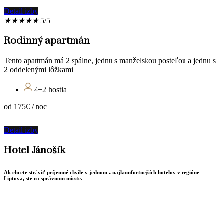
Detail izby
★
★
★
★
★
5/5
Rodinný apartmán
Tento apartmán má 2 spálne, jednu s manželskou posteľou a jednu s
2 oddelenými lôžkami.
4+2 hostia
od 175€ / noc
Detail izby
Hotel Jánošík
Ak chcete stráviť príjemné chvíle v jednom z najkomfortnejších hotelov v regióne
Liptova, ste na správnom mieste.