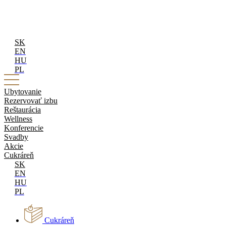
SK
EN
HU
PL
Ubytovanie
Rezervovať izbu
Reštaurácia
Wellness
Konferencie
Svadby
Akcie
Cukráreň
SK
EN
HU
PL
Cukráreň