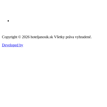
Fakturačné údaje
+421 44 55 22 723
recepcia@hoteljanosik.sk
Copyright © 2026 hoteljanosik.sk Všetky práva vyhradené.
Developed by