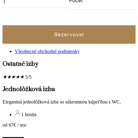
Počet
Rezervovat
Všeobecné obchodné podmienky
Ostatné izby
★
★
★
★
★
5/5
Jednolôžková izba
Elegantná jednolôžková izba so súkromnou kúpeľňou s WC.
1 hostia
od 67€ / noc