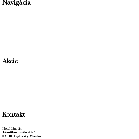
Navigácia
Ubytovanie
Konferencie
Gastronómia
Aktivity
Kontaktné infomácie
Ochrana osobných údajov
Obchodné podmienky
Akcie
CYKLO – POBYT
Vianočný večierok
Letný pobyt
Dámsky klub
Valentín
Vianočný pobyt
Kontakt
Hotel Jánošík
Jánošíkovo nábrežie 1
031 01 Liptovský Mikuláš