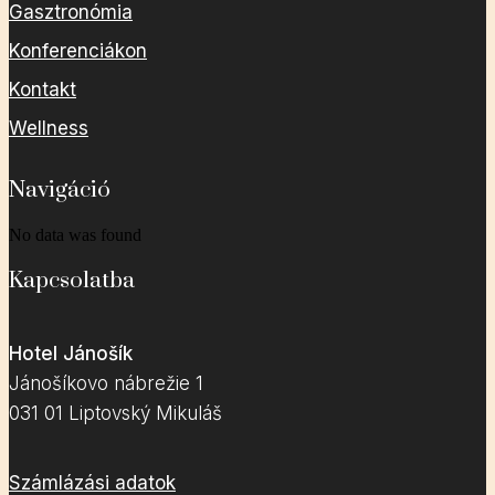
Gasztronómia
Konferenciákon
Kontakt
Wellness
Navigáció
No data was found
Kapcsolatba
Hotel Jánošík
Jánošíkovo nábrežie 1
031 01 Liptovský Mikuláš
Számlázási adatok