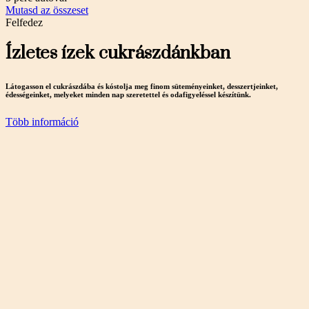
Mutasd az összeset
Felfedez
Ízletes ízek cukrászdánkban
Látogasson el cukrászdába és kóstolja meg finom süteményeinket, desszertjeinket,
édességeinket, melyeket minden nap szeretettel és odafigyeléssel készítünk.
Több információ