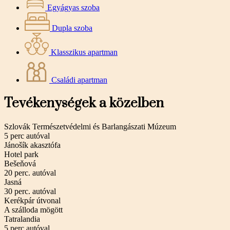
Egyágyas szoba
Dupla szoba
Klasszikus apartman
Családi apartman
Tevékenységek a közelben
Szlovák Természetvédelmi és Barlangászati ​​Múzeum
5 perc autóval
Jánošík akasztófa
Hotel park
Bešeňová
20 perc. autóval
Jasná
30 perc. autóval
Kerékpár útvonal
A szálloda mögött
Tatralandia
5 perc autóval