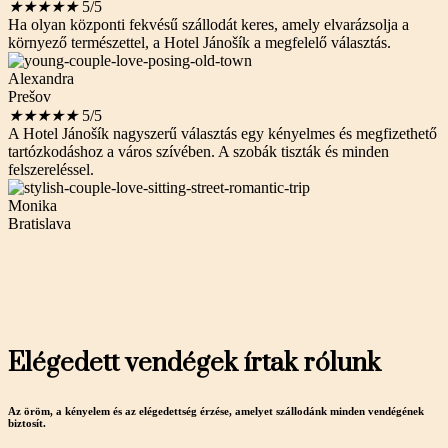
★
★
★
★
★
5/5
Ha olyan központi fekvésű szállodát keres, amely elvarázsolja a
környező természettel, a Hotel Jánošík a megfelelő választás.
Alexandra
Prešov
★
★
★
★
★
5/5
A Hotel Jánošík nagyszerű választás egy kényelmes és megfizethető
tartózkodáshoz a város szívében. A szobák tiszták és minden
felszereléssel.
Monika
Bratislava
Elégedett vendégek írtak rólunk
Az öröm, a kényelem és az elégedettség érzése, amelyet szállodánk minden vendégének
biztosít.