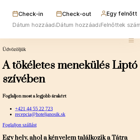
Egy felnőtt
Check-in
Check-out
HU
Üdvözöljük
A tökéletes menekülés Liptó
szívében
Foglaljon most a legjobb árakért
+421 44 55 22 723
recepcia@hoteljanosik.sk
Foglaljon szállást
Egy hely, ahol a kényelem találkozik a Tátra