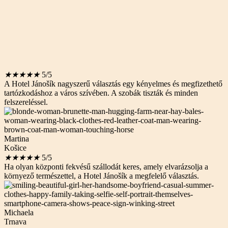
★
★
★
★
★
5/5
A Hotel Jánošík nagyszerű választás egy kényelmes és megfizethető
tartózkodáshoz a város szívében. A szobák tiszták és minden
felszereléssel.
Martina
Košice
★
★
★
★
★
5/5
Ha olyan központi fekvésű szállodát keres, amely elvarázsolja a
környező természettel, a Hotel Jánošík a megfelelő választás.
Michaela
Trnava