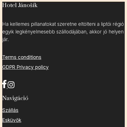
Hotel Jánošík
Ha kellemes pillanatokat szeretne eltölteni a liptói régió
egyik legkényelmesebb szállodájában, akkor jó helyen
jár.
Terms conditions
GDPR Privacy policy
Navigáció
Szállás
Esküvők